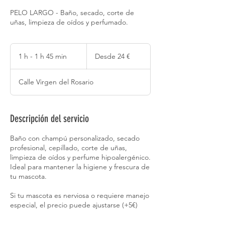
PELO LARGO - Baño, secado, corte de
uñas, limpieza de oídos y perfumado.
Desde
24
1 h - 1 h 45 min
1
Desde 24 €
euros
-
Calle Virgen del Rosario
1
4
5
Descripción del servicio
m
Baño con champú personalizado, secado
i
profesional, cepillado, corte de uñas,
n
limpieza de oídos y perfume hipoalergénico.
Ideal para mantener la higiene y frescura de
tu mascota.
Si tu mascota es nerviosa o requiere manejo
especial, el precio puede ajustarse (+5€)