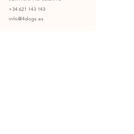
+34 621 143 143
info@4dogs.es
INFO
Política de la tienda
Métodos de pago
SIGUE NUESTRAS HUELLAS
ÚNETE A LA COMUNIDAD