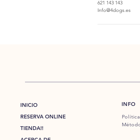
621 143 143
Info@4dogs.es
INFO
INICIO
RESERVA ONLINE
Polític
Método
TIENDA!!
ACERCA DE