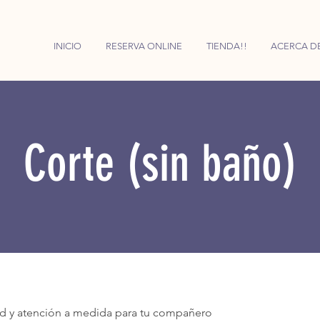
INICIO
RESERVA ONLINE
TIENDA!!
ACERCA D
Corte (sin baño)
ad y atención a medida para tu compañero