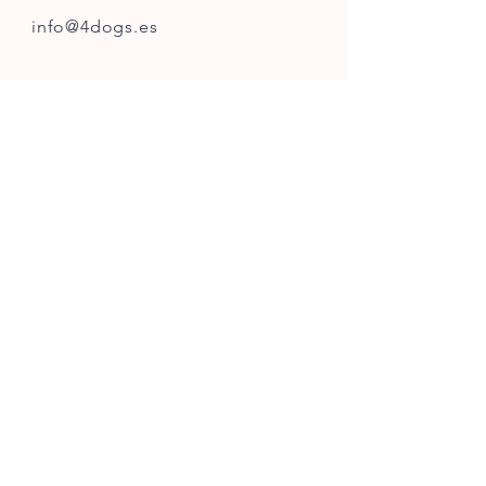
info@4dogs.es
INFO
Política de la tienda
Métodos de pago
SIGUE NUESTRAS HUELLAS
ÚNETE A LA COMUNIDAD