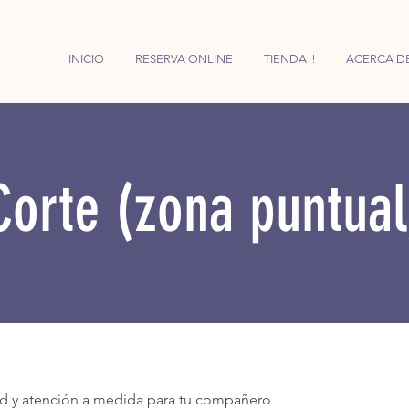
INICIO
RESERVA ONLINE
TIENDA!!
ACERCA D
Corte (zona puntual
ad y atención a medida para tu compañero