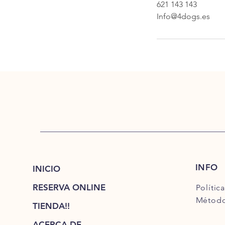
621 143 143
Info@4dogs.es
INFO
INICIO
RESERVA ONLINE
Polític
Método
TIENDA!!
ACERCA DE