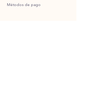
Métodos de pago
SIGUE NUESTRAS HUELLAS
ÚNETE A LA COMUNIDAD
UNIRSE