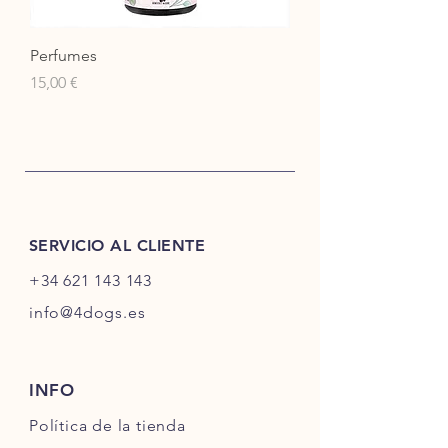
Perfumes
Precio
15,00 €
SERVICIO AL CLIENTE
+34 621 143 143
info@4dogs.es
INFO
Política de la tienda